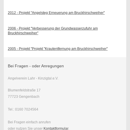
2012 - Projekt "Angelsteg Erneuerung am Bruckhirschweiher"
2006 - Projekt "Verbesserung der Grundwasserzufuhr am
Bruckhirschweiher"
2005 - Projekt "Projekt "Krautentfernung am Bruckhirschweiher"
Bei Fragen - oder Anregungen
Angelverein Lahr - Kinzigtal.e.V.
Blumenfeldstraße 17
77723 Gengenbach
Tel.: 0160 7024564
Bei Fragen einfach anrufen
oder nutzen Sie unser
Kontaktformular
.