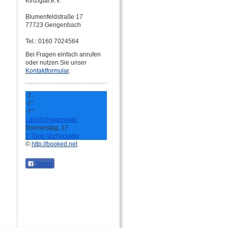
Kinzigtal.e.V.
Blumenfeldstraße 17
77723 Gengenbach
Tel.: 0160 7024564
Bei Fragen einfach anrufen
oder nutzen Sie unser
Kontaktformular
.
-2
-2°
-7°
Lahr/Schwarzwald
Donnerstag, 17
7-Tage-Vorhersage
©
http://booked.net
Teilen